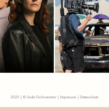
AN DER GRENZE
TATORT MÜNCHEN: GAME
2025
2023
2025 | © Linda Gschwentner |
Impressum
|
Datenschutz